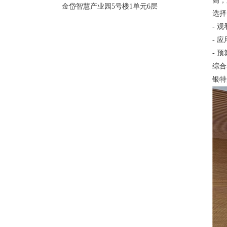
高，
金岱智慧产业园5号楼1单元6层
选择
- 
- 
- 
综合
银特