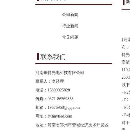
新
公司新闻
行业新闻
常见问题
{河
布，
特光
联系我们
高清
11
河南银特光电科技有限公司
25
联系人：李经理
以下
电话：15890025828
- P
传真：0371-86569858
- P
邮箱：
19676968@qq.com
- P
- P
网址：
fy.hnytled.com
对于
地址：河南省郑州市管城经济技术开发区