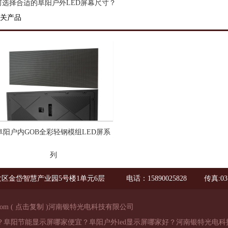
何选择合适的阜阳户外LED屏幕尺寸？
关产品
阜阳户内GOB全彩轻钢模组LED屏系
列
区金岱智慧产业园5号楼1单元6层
电话：15890025828
传真:03
com
(
点击复制
)河南银特光电科技有限公司
样？阜阳节能显示屏哪家便宜？阜阳户外led显示屏哪家好？河南银特光电科