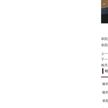
阜阳
阜阳
上一
下一
相关
相
银
银
阜