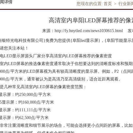
闻详情
您现在的位置:
首页
>
行业新
高清室内阜阳LED屏幕推荐的
来源：http://fy.hnytled.com/news1030615.html
发布
南银特光电科技有限公司}免费为您提供
{阜阳led显示屏}
，{阜阳节能显示
请您关注本站！
电LED显示屏源头厂家分享高清室内LED屏幕推荐的像素密度
室内LED屏幕的推选像素密度通常取决于你想要达到的清晰度标准和预
0,000点/平方米的LED屏幕视为具有较高清晰度的显示屏。例如，P2（点
0,000点/平方米，通常被认为是高清乃至高清级别，适合近距离观看。
是几种常见高清室内LED屏幕的像素密度范围：
2显示屏：约250,000点/平方米
2.5显示屏：约160,000点/平方米
3显示屏：约111,111点/平方米
4显示屏：约62,500点/平方米
非常注重清晰度和细节展示的场合，可能会选择更小点间距的屏幕，比如P1.87