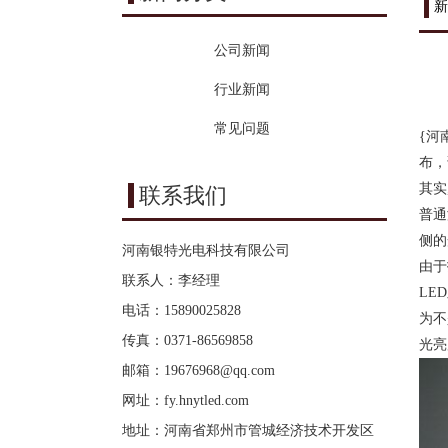
新
公司新闻
行业新闻
常见问题
{河
布，
其实
联系我们
普通
侧的
河南银特光电科技有限公司
由于
联系人：李经理
LE
电话：15890025828
为不
传真：0371-86569858
光亮
邮箱：
19676968@qq.com
网址：
fy.hnytled.com
地址：河南省郑州市管城经济技术开发区