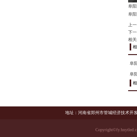
阜阳
阜阳
上一
下一
相关
相
阜
阜
相
地址：河南省郑州市管城经济技术开发
Copyright©
fy.hnytled.