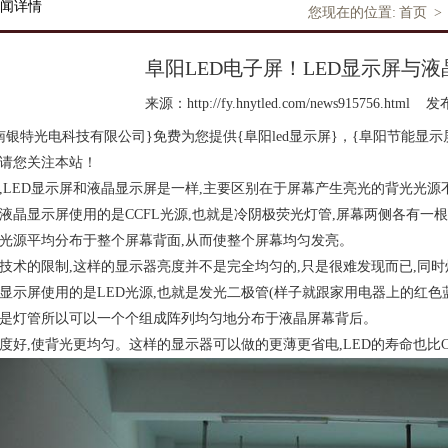
闻详情
您现在的位置:
首页
>
阜阳LED电子屏！LED显示屏与
来源：http://fy.hnytled.com/news915756.html
发布
南银特光电科技有限公司}免费为您提供
{阜阳led显示屏}
，{阜阳节能显示
请您关注本站！
,LED显示屏和液晶显示屏是一样,主要区别在于屏幕产生亮光的背光光源
液晶显示屏使用的是CCFL光源,也就是冷阴极荧光灯管,屏幕两侧各有一根
光源平均分布于整个屏幕背面,从而使整个屏幕均匀发亮。
技术的限制,这样的显示器亮度并不是完全均匀的,只是很难发现而已,同
D显示屏使用的是LED光源,也就是发光二极管(样子就跟家用电器上的红
是灯管所以可以一个个组成阵列均匀地分布于液晶屏幕背后。
度好,使背光更均匀。这样的显示器可以做的更薄更省电,LED的寿命也比C