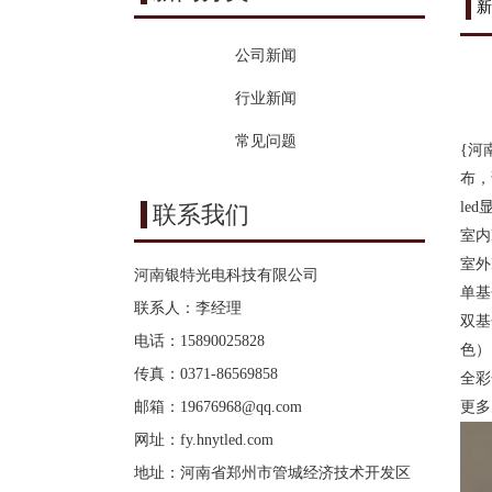
新
公司新闻
行业新闻
常见问题
{河
布，
le
联系我们
室内
室外
河南银特光电科技有限公司
单基
联系人：李经理
双基
电话：15890025828
色）
传真：0371-86569858
全彩
邮箱：
19676968@qq.com
更多
网址：
fy.hnytled.com
地址：河南省郑州市管城经济技术开发区