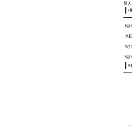
相关
相
银
阜
银
银
相