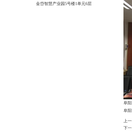
金岱智慧产业园5号楼1单元6层
阜阳
阜阳
上一
下一