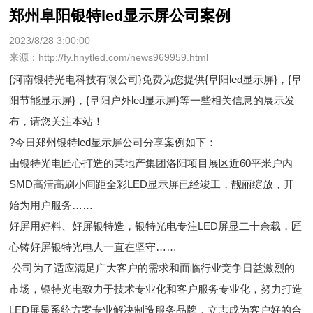
郑州阜阳银特led显示屏公司案例
2023/8/28 3:00:00
来源：http://fy.hnytled.com/news969959.html
{河南银特光电科技有限公司}免费为您提供
{阜阳led显示屏}
，{阜
阳节能显示屏}，{阜阳户外led显示屏}等一些相关信息的展示发
布，请您关注本站！
?今日郑州银特led显示屏公司分享案例如下：
由银特光电匠心打造的某地产集团洛阳项目展区近60平米户内
SMD高清高刷小间距全彩LED显示屏已经竣工，靓丽绽放，开
始为用户服务……
好屏用好料、好屏银特造，银特光电专注LED屏显二十余载，匠
心铸好屏银特光电人一直在坚守……
公司为了适应满足广大客户的需求和面临行业竞争日益激烈的
市场，银特光电致力于技术专业化和客户服务专业化，努力打造
LED屏显系统方案专业解决制造服务品牌，立志成为客户好的合