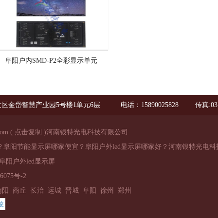
阜阳户内SMD-P2全彩显示单元
区金岱智慧产业园5号楼1单元6层
电话：15890025828
传真:03
com
(
点击复制
)河南银特光电科技有限公司
样？阜阳节能显示屏哪家便宜？阜阳户外led显示屏哪家好？河南银特光电科
阜阳户外led显示屏
6075号-2
南阳
商丘
长治
运城
晋城
阜阳
徐州
郑州