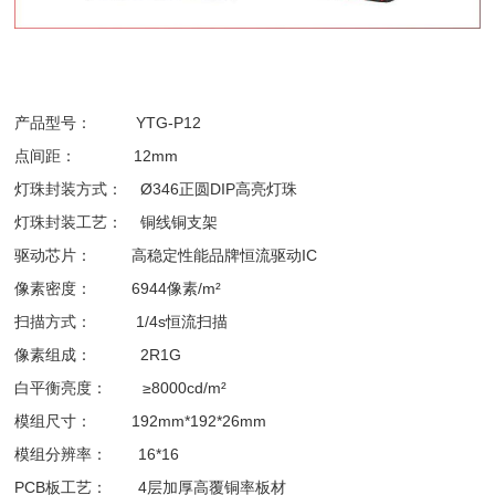
产品型号： YTG-P12
点间距： 12mm
灯珠封装方式： Ø346正圆DIP高亮灯珠
灯珠封装工艺： 铜线铜支架
驱动芯片： 高稳定性能品牌恒流驱动IC
像素密度： 6944像素/m²
扫描方式： 1/4s恒流扫描
像素组成： 2R1G
白平衡亮度： ≥8000cd/m²
模组尺寸： 192mm*192*26mm
模组分辨率： 16*16
PCB板工艺： 4层加厚高覆铜率板材