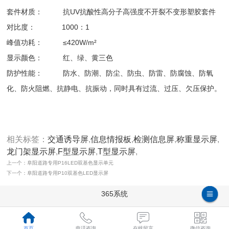
套件材质： 抗UV抗酸性高分子高强度不开裂不变形塑胶套件
对比度： 1000：1
峰值功耗： ≤420W/m²
显示颜色： 红、绿、黄三色
防护性能： 防水、防潮、防尘、防虫、防雷、防腐蚀、防氧
化、防火阻燃、抗静电、抗振动，同时具有过流、过压、欠压保护。
相关标签：
交通诱导屏
,
信息情报板
,
检测信息屏
,
称重显示屏
,
龙门架显示屏
,
F型显示屏
,
T型显示屏
,
上一个：阜阳道路专用P16LED双基色显示单元
下一个：阜阳道路专用P10双基色LED显示屏
365系统
首页
电话咨询
在线留言
微信咨询