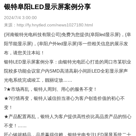
银特阜阳LED显示屏案例分享
2024/7/4 3:00:00
来源：http://fy.hnytled.com/news1027180.html
{河南银特光电科技有限公司}免费为您提供
{阜阳led显示屏}
，{阜
阳节能显示屏}，{阜阳户外led显示屏}等一些相关信息的展示发
布，请您关注本站！
银特LED显示屏案例分享：由银特光电匠心打造的周口市某职业
院校多功能会议室户内SMD高清高刷小间距LED全彩显示屏声
光电系统完成竣工，靓丽绽放……
?★市场再乱，银特人周到、用心的服务不变！
★?行情再变，银特人诚信担当潜心为客户创造价值的初心不
变！
★产品配置再乱，银特人为客户提供高性价比高品质产品的恒心
不变！……
匠心铸就精品，品质赢得信赖，银特光电专注LED屏显系统二十