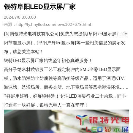
银特阜阳LED显示屏厂家
2024/7/8 3:00:00
来源：http://fy.hnytled.com/news1027679.html
{河南银特光电科技有限公司}免费为您提供
{阜阳led显示屏}
，{阜
阳节能显示屏}，{阜阳户外led显示屏}等一些相关信息的展示发
布，请您关注本站！
银特LED显示屏厂家始终坚守初心真诚服务！
高分子纳米材质镀膜工艺工程定制户内SMD全彩LED显示面
板，防水防潮防尘防腐蚀等高防护等级产品，适用于酒吧KTV、
游泳馆、洗浴场所、商务会所、地下室场景等恶劣潮湿环境……
?好屏用好料，好屏银特造！专注LED屏显行业二十余载，匠心
打造每一块好屏，银特光电人一直在坚守！