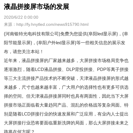
液晶拼接屏市场的发展
2020/6/22 0:00:00
来源：http://fy.hnytled.com/news915790.html
{河南银特光电科技有限公司}免费为您提供
{阜阳led显示屏}
，{阜
阳节能显示屏}，{阜阳户外led显示屏}等一些相关信息的展示发
布，请您关注本站！
近年来，
液晶拼接屏的厂家越来越多，大屏拼接市场格局竞争也
逐渐激烈，随着
LCD液晶拼接、DLP背投拼接、PDP等离子拼接
等三大主流拼接产品技术的不断突破，天津液晶拼接屏的形式越
来越多，尺寸也越来越丰富，广大用户的选择性也有更多可供选
择的空间。但天津液晶拼接屏同时也具有两面性，因此当下大屏
拼接市场正面临着大量趋同产品、混乱的价格战等复杂局面。特
别是随着LCD拼接行业的快速发展和广泛应用，有业内人士提出
大屏拼接行业恐将要面临重新洗牌的局面，那么大屏拼接未来之
路将在何方呢？