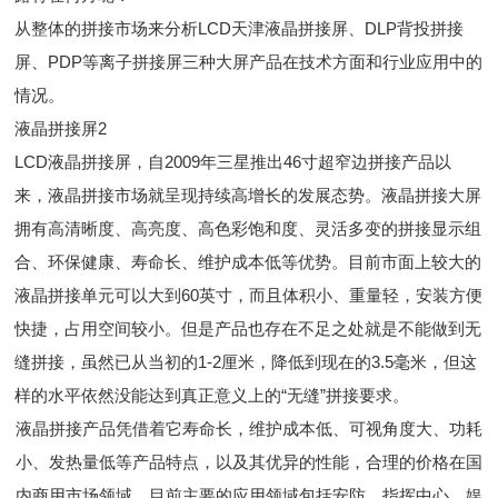
从整体的拼接市场来分析
LCD天津液晶拼接屏、DLP背投拼接
屏、PDP等离子拼接屏三种大屏产品在技术方面和行业应用中的
情况。
液晶拼接屏
2
LCD液晶拼接屏，自2009年三星推出46寸超窄边拼接产品以
来，液晶拼接市场就呈现持续高增长的发展态势。液晶拼接大屏
拥有高清晰度、高亮度、高色彩饱和度、灵活多变的拼接显示组
合、环保健康、寿命长、维护成本低等优势。目前市面上较
大的
液晶拼接单元可以大到
60英寸，而且体积小、重量轻，安装方便
快捷，占用空间较小。但是产品也存在不足之处就是不能做到无
缝拼接，虽然已从当
初的
1-2厘米，降低到现在的3.5毫米，但这
样的水平依然没能达到真正意义上的“无缝”拼接要求。
液晶拼接产品凭借着它寿命
长，维护成本低、可视角度大、功耗
小、发热量低等产品特点，以及其优异的性能，合理的价格在国
内商用市场领域。目前主要的应用领域包括安防、指挥中心、娱