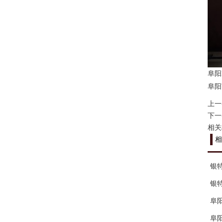
阜阳
阜阳
上一
下一
相关
相
银
银
阜
阜