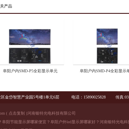
关产品
阜阳户内SMD-P5全彩显示单元
阜阳户内SMD-P4全彩显示
区金岱智慧产业园5号楼1单元6层
电话：15890025828
传真:03
com
(
点击复制
)河南银特光电科技有限公司
样？阜阳节能显示屏哪家便宜？阜阳户外led显示屏哪家好？河南银特光电科