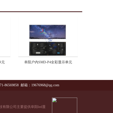
单元
阜阳户内SMD-P4全彩显示单元
71-86569858 邮箱：19676968@qq.com
技有限公司主要提供阜阳led显