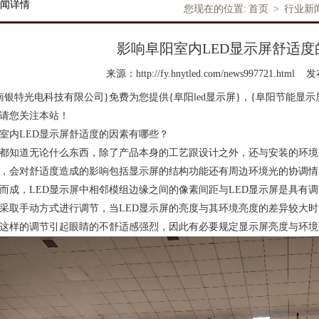
闻详情
您现在的位置:
首页
>
行业新
影响阜阳室内LED显示屏舒适
来源：http://fy.hnytled.com/news997721.html
发布
南银特光电科技有限公司}免费为您提供
{阜阳led显示屏}
，{阜阳节能显示
请您关注本站！
室内LED显示屏舒适度的因素有哪些？
都知道无论什么东西，除了产品本身的工艺跟设计之外，还与安装的环境
，会对舒适度造成的影响包括显示屏的结构功能还有周边环境光的协调情况
而成，LED显示屏中相邻模组边缘之间的像素间距与LED显示屏是具有
采取手动方式进行调节，当LED显示屏的亮度与其环境亮度的差异较大
这样的调节引起眼睛的不舒适感强烈，因此有必要规定显示屏亮度与环境