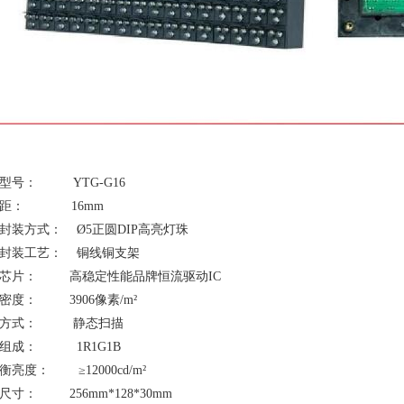
型号： YTG-G16
间距： 16mm
封装方式： Ø5正圆DIP高亮灯珠
封装工艺： 铜线铜支架
芯片： 高稳定性能品牌恒流驱动IC
密度： 3906像素/m²
描方式： 静态扫描
组成： 1R1G1B
衡亮度： ≥12000cd/m²
尺寸： 256mm*128*30mm