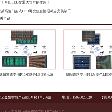
普！阜阳LED交通诱导屏的作用！
家某高速门架式LED可变信息情报标志完美竣工
关产品
阜阳道路专用P10双基色LED显示屏
阜阳道路专用P12双基色LED
区金岱智慧产业园5号楼1单元6层
电话：15890025828
传真:03
com
(
点击复制
)河南银特光电科技有限公司