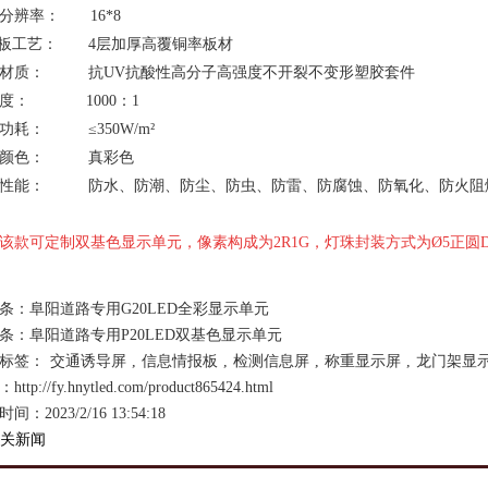
分辨率： 16*8
B板工艺： 4层加厚高覆铜率板材
件材质： 抗UV抗酸性高分子高强度不开裂不变形塑胶套件
度： 1000：1
功耗： ≤350W/m²
示颜色： 真彩色
性能： 防水、防潮、防尘、防虫、防雷、防腐蚀、防氧化、防火阻
**该款可定制双基色显示
单元，像素构成为2R1G，灯珠封装方式为
Ø5正圆D
条：
阜阳道路专用G20LED全彩显示单元
条：
阜阳道路专用P20LED双基色显示单元
标签：
交通诱导屏
,
信息情报板
,
检测信息屏
,
称重显示屏
,
龙门架显
ttp://fy.hnytled.com/product865424.html
间：2023/2/16 13:54:18
关新闻