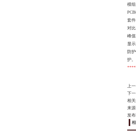
模组
PC
套
对比
峰值
显
防护
护。
**
上一
下一
相关
来源：h
发布时
相