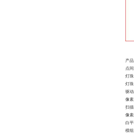
产品
点
灯珠
灯珠
驱动
像素
扫
像素
白平
模组